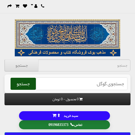
جستجو
جستجو
0 محصول - 0 تومان
⬆
سبد خرید
📞
تماس
09196835373