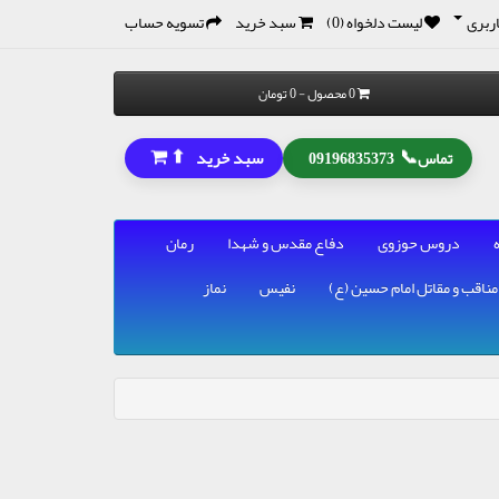
ربری
لیست دلخواه (0)
سبد خرید
تسویه حساب
0 محصول - 0 تومان
⬆
📞
سبد خرید
تماس
09196835373
دروس حوزوی
دفاع مقدس و شهدا
رمان
مناقب و مقاتل امام حسین (ع)
نفیس
نماز