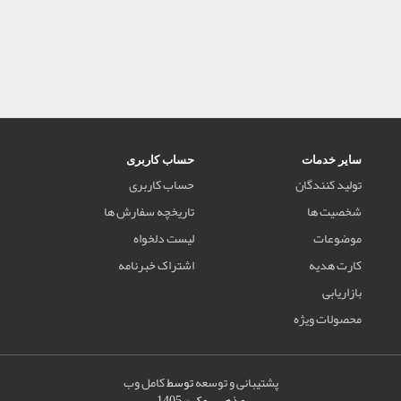
سایر خدمات
حساب کاربری
تولید کنندگان
حساب کاربری
شخصیت ها
تاریخچه سفارش ها
موضوعات
لیست دلخواه
کارت هدیه
اشتراک خبرنامه
بازاریابی
محصولات ویژه
پشتیبانی و توسعه
توسط
کامل وب
مذهب بوک © 1405