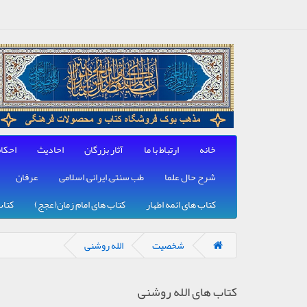
خانه
ارتباط با ما
آثار بزرگان
احادیث
احکا
شرح حال علما
طب سنتی, ایرانی, اسلامی
عرفان
کتاب های ائمه اطهار
کتاب های امام زمان(عجج)
کتاب
شخصیت
الله روشنی
کتاب های الله روشنی