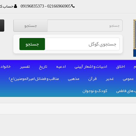
02166966905 - 09196835373
حساب کا
جستجو
جستجو
م
اخلاق
ادبیات و اشعار آیینی
ادعیه
تاریخ
تفسیر
خانواده
عمومی
غدیر
قرآن
مذهبی
مناقب و فضائل امیرالمومنین(ع)
 های فاطمی
کودک و نوجوان