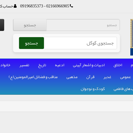
02166966905 - 09196835373
حساب کا
جستجو
جستجو
م
اخلاق
ادبیات و اشعار آیینی
ادعیه
تاریخ
تفسیر
خانواده
عمومی
غدیر
قرآن
مذهبی
مناقب و فضائل امیرالمومنین(ع)
 های فاطمی
کودک و نوجوان