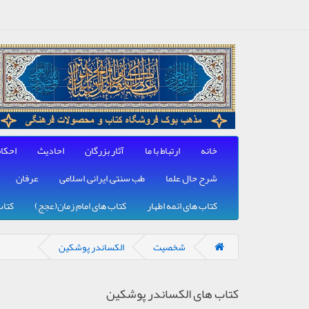
خانه
ارتباط با ما
آثار بزرگان
احادیث
احکا
شرح حال علما
طب سنتی, ایرانی, اسلامی
عرفان
کتاب های ائمه اطهار
کتاب های امام زمان(عجج)
کتاب
شخصیت
الکساندر پوشکین
کتاب های الکساندر پوشکین