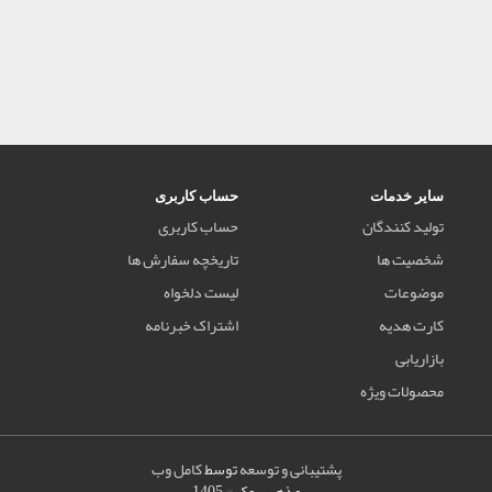
سایر خدمات
حساب کاربری
تولید کنندگان
حساب کاربری
شخصیت ها
تاریخچه سفارش ها
موضوعات
لیست دلخواه
کارت هدیه
اشتراک خبرنامه
بازاریابی
محصولات ویژه
پشتیبانی و توسعه
توسط
کامل وب
مذهب بوک © 1405