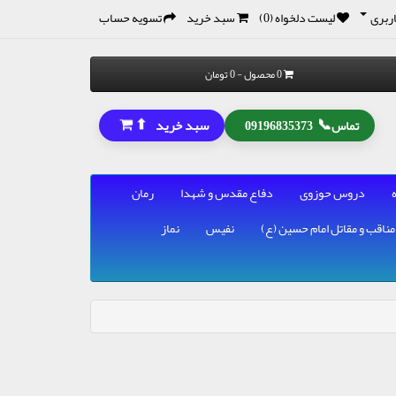
ربری
لیست دلخواه (0)
سبد خرید
تسویه حساب
0 محصول - 0 تومان
⬆
📞
سبد خرید
تماس
09196835373
دروس حوزوی
دفاع مقدس و شهدا
رمان
مناقب و مقاتل امام حسین (ع)
نفیس
نماز