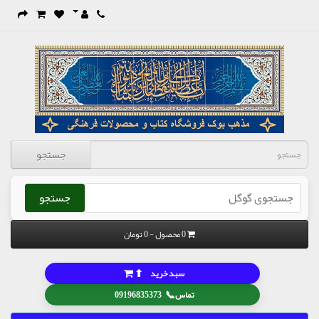
جستجو
جستجو
0 محصول - 0 تومان
⬆
سبد خرید
📞
تماس
09196835373