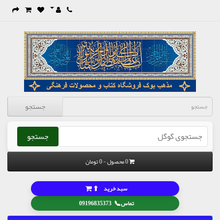
جستجو
جستجو
0 محصول - 0 تومان
⬆
سبد خرید
📞
تماس
09196835373