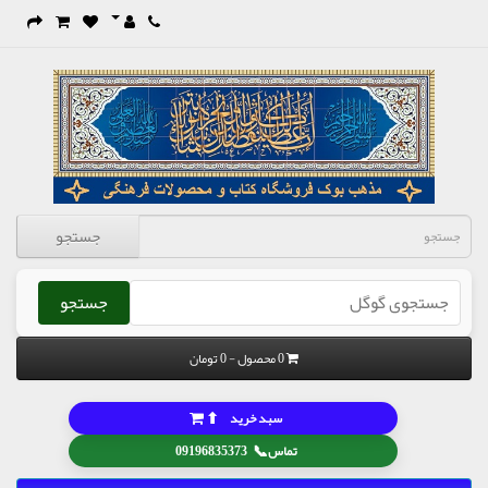
جستجو
جستجو
0 محصول - 0 تومان
⬆
سبد خرید
📞
تماس
09196835373