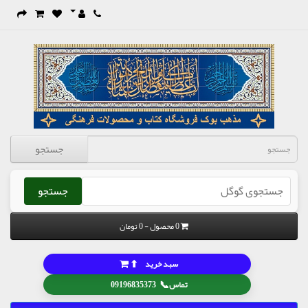
جستجو
جستجو
0 محصول - 0 تومان
⬆
سبد خرید
📞
تماس
09196835373