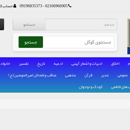
02166966905 - 09196835373
حساب کا
جستجو
جستجو
م
اخلاق
ادبیات و اشعار آیینی
ادعیه
تاریخ
تفسیر
خانواده
عمومی
غدیر
قرآن
مذهبی
مناقب و فضائل امیرالمومنین(ع)
 های فاطمی
کودک و نوجوان