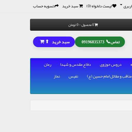
ربری
لیست دلخواه (0)
سبد خرید
تسویه حساب
0 محصول - 0 تومان
⬆
📞
سبد خرید
تماس
09196835373
دروس حوزوی
دفاع مقدس و شهدا
رمان
مناقب و مقاتل امام حسین (ع)
نفیس
نماز