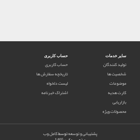
سایر خدمات
حساب کاربری
تولید کنندگان
حساب کاربری
شخصیت ها
تاریخچه سفارش ها
موضوعات
لیست دلخواه
کارت هدیه
اشتراک خبرنامه
بازاریابی
محصولات ویژه
پشتیبانی و توسعه
توسط
کامل وب
مذهب بوک © 1405