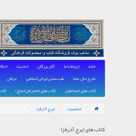
خانه
ارتباط با ما
آثار بزرگان
احادیث
احکا
شرح حال علما
طب سنتی, ایرانی, اسلامی
عرفان
کتاب های ائمه اطهار
کتاب های امام زمان(عجج)
کتاب
شخصیت
ایرج آذرفزا
کتاب های ایرج آذرفزا