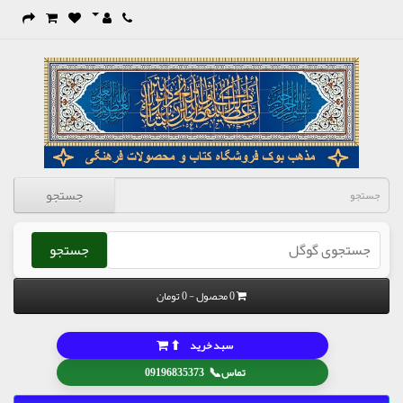
جستجو
جستجو
0 محصول - 0 تومان
⬆
سبد خرید
📞
تماس
09196835373