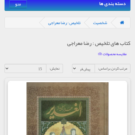
دسته بندی ها
منو
شخصیت
تلخیص : رضا معراجی
کتاب های تلخیص : رضا معراجی
مقایسه محصولات (0)
مرتب کردن براساس:
نمایش: