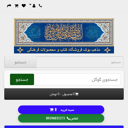
جستجو
جستجو
0 محصول - 0 تومان
⬆
سبد خرید
📞
تماس
09196835373