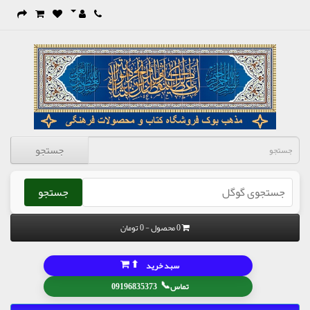
جستجو
جستجو
0 محصول - 0 تومان
⬆
سبد خرید
📞
تماس
09196835373