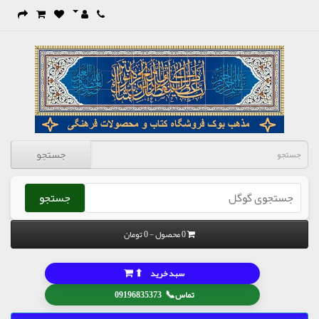
جستجو
جستجو
0 محصول - 0 تومان
⬆
سبد خرید
📞
تماس
09196835373