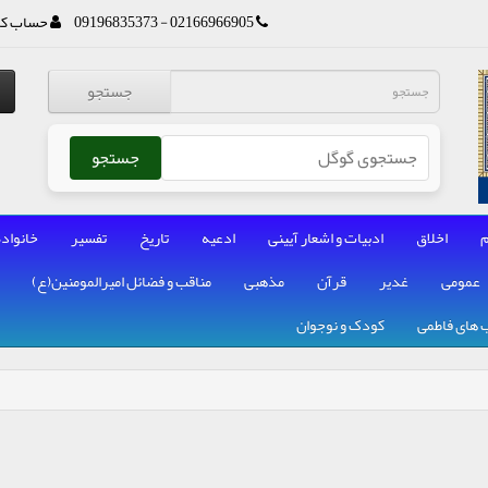
02166966905 - 09196835373
حساب کا
جستجو
جستجو
م
اخلاق
ادبیات و اشعار آیینی
ادعیه
تاریخ
تفسیر
خانواده
عمومی
غدیر
قرآن
مذهبی
مناقب و فضائل امیرالمومنین(ع)
 های فاطمی
کودک و نوجوان