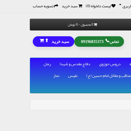
ربری
لیست دلخواه (0)
سبد خرید
تسویه حساب
0 محصول - 0 تومان
⬆
📞
سبد خرید
تماس
09196835373
دروس حوزوی
دفاع مقدس و شهدا
رمان
مناقب و مقاتل امام حسین (ع)
نفیس
نماز