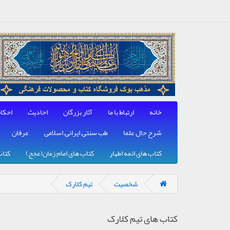
خانه
ارتباط با ما
آثار بزرگان
احادیث
احکا
شرح حال علما
طب سنتی, ایرانی, اسلامی
عرفان
کتاب های ائمه اطهار
کتاب های امام زمان(عجج)
کتاب
شخصیت
تیم کلارک
کتاب های تیم کلارک