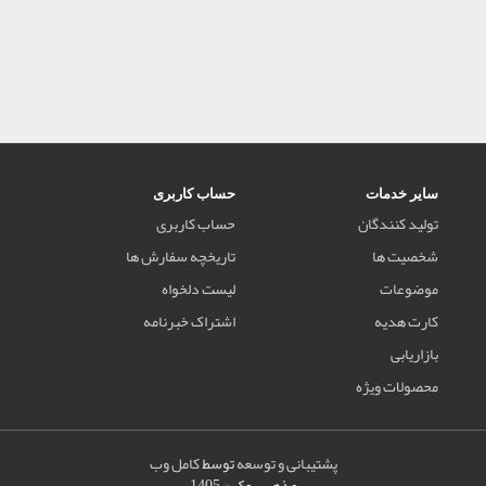
سایر خدمات
حساب کاربری
تولید کنندگان
حساب کاربری
شخصیت ها
تاریخچه سفارش ها
موضوعات
لیست دلخواه
کارت هدیه
اشتراک خبرنامه
بازاریابی
محصولات ویژه
پشتیبانی و توسعه
توسط
کامل وب
مذهب بوک © 1405