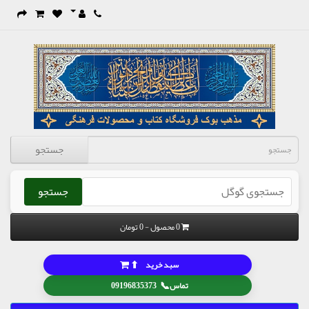
جستجو
جستجو
0 محصول - 0 تومان
⬆
سبد خرید
📞
تماس
09196835373