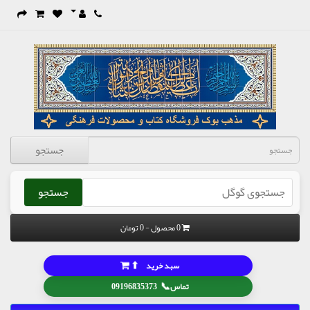
جستجو
جستجو
0 محصول - 0 تومان
⬆
سبد خرید
📞
تماس
09196835373