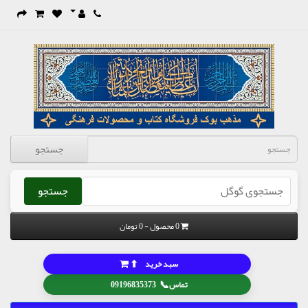
جستجو
جستجو
0 محصول - 0 تومان
⬆
سبد خرید
📞
تماس
09196835373