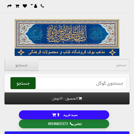
جستجو
جستجو
0 محصول - 0 تومان
⬆
سبد خرید
📞
تماس
09196835373