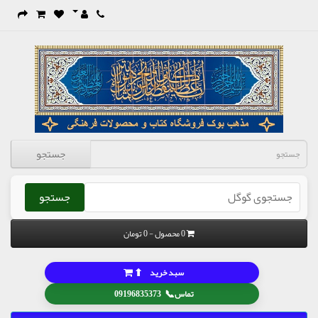
جستجو
جستجو
0 محصول - 0 تومان
⬆
سبد خرید
📞
تماس
09196835373