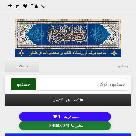
جستجو
جستجو
0 محصول - 0 تومان
⬆
سبد خرید
📞
تماس
09196835373