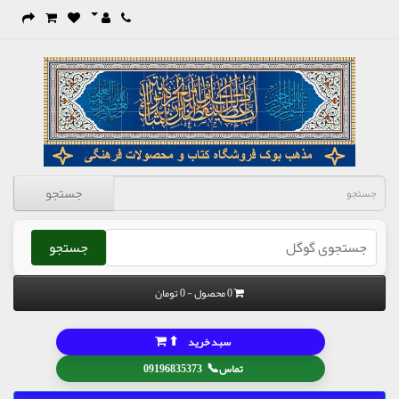
جستجو
جستجو
0 محصول - 0 تومان
⬆
سبد خرید
📞
تماس
09196835373