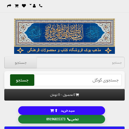
جستجو
جستجو
0 محصول - 0 تومان
⬆
سبد خرید
📞
تماس
09196835373