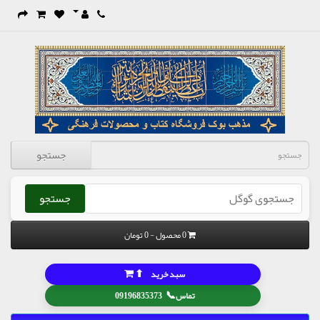
جستجو
جستجو
0 محصول - 0 تومان
⬆
سبد خرید
📞
تماس
09196835373