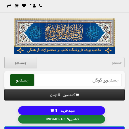
جستجو
جستجو
0 محصول - 0 تومان
⬆
سبد خرید
📞
تماس
09196835373