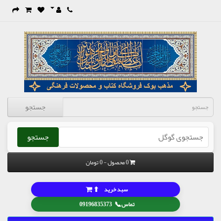
جستجو
جستجو
0 محصول - 0 تومان
⬆
سبد خرید
📞
تماس
09196835373