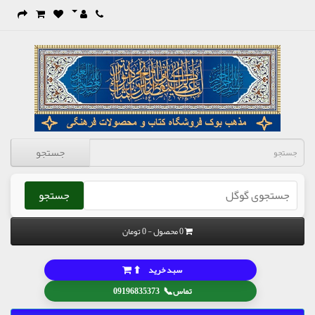
جستجو
جستجو
0 محصول - 0 تومان
⬆
سبد خرید
📞
تماس
09196835373