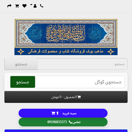
جستجو
جستجو
0 محصول - 0 تومان
⬆
سبد خرید
📞
تماس
09196835373