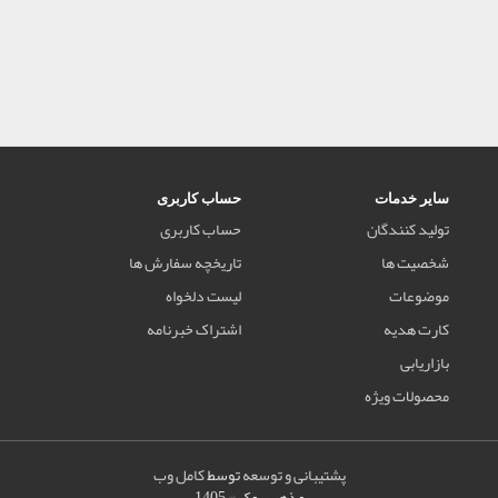
سایر خدمات
حساب کاربری
تولید کنندگان
حساب کاربری
شخصیت ها
تاریخچه سفارش ها
موضوعات
لیست دلخواه
کارت هدیه
اشتراک خبرنامه
بازاریابی
محصولات ویژه
پشتیبانی و توسعه
توسط
کامل وب
مذهب بوک © 1405