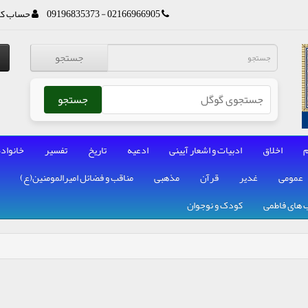
02166966905 - 09196835373
حساب کا
جستجو
جستجو
م
اخلاق
ادبیات و اشعار آیینی
ادعیه
تاریخ
تفسیر
خانواده
عمومی
غدیر
قرآن
مذهبی
مناقب و فضائل امیرالمومنین(ع)
 های فاطمی
کودک و نوجوان