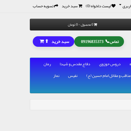
ربری
لیست دلخواه (0)
سبد خرید
تسویه حساب
0 محصول - 0 تومان
⬆
📞
سبد خرید
تماس
09196835373
دروس حوزوی
دفاع مقدس و شهدا
رمان
مناقب و مقاتل امام حسین (ع)
نفیس
نماز