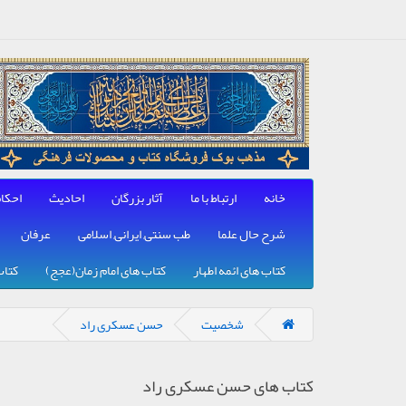
خانه
ارتباط با ما
آثار بزرگان
احادیث
احکا
شرح حال علما
طب سنتی, ایرانی, اسلامی
عرفان
کتاب های ائمه اطهار
کتاب های امام زمان(عجج)
کتاب
شخصیت
حسن عسکری راد
کتاب های حسن عسکری راد