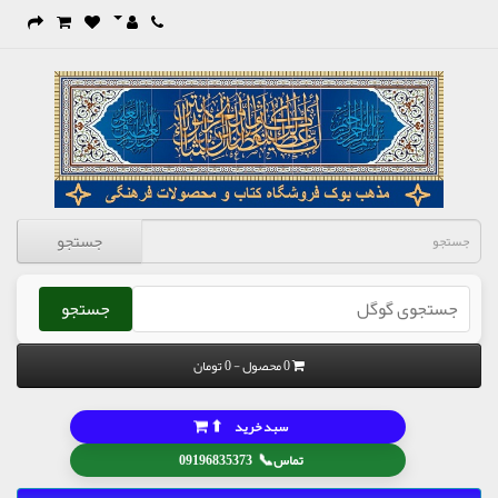
جستجو
جستجو
0 محصول - 0 تومان
⬆
سبد خرید
📞
تماس
09196835373