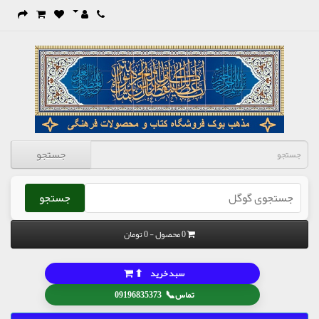
جستجو
جستجو
0 محصول - 0 تومان
⬆
سبد خرید
📞
تماس
09196835373