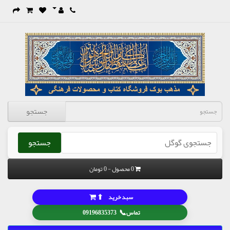
جستجو
جستجو
0 محصول - 0 تومان
⬆
سبد خرید
📞
تماس
09196835373