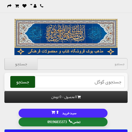
جستجو
جستجو
0 محصول - 0 تومان
⬆
سبد خرید
📞
تماس
09196835373