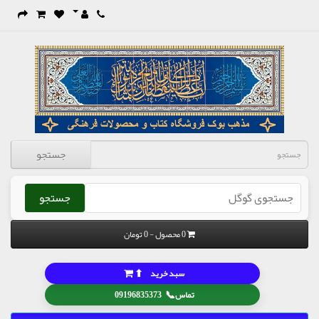
جستجو
جستجو
0 محصول - 0 تومان
⬆
سبد خرید
📞
تماس
09196835373