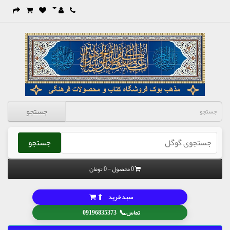
جستجو
جستجو
0 محصول - 0 تومان
⬆
سبد خرید
📞
تماس
09196835373