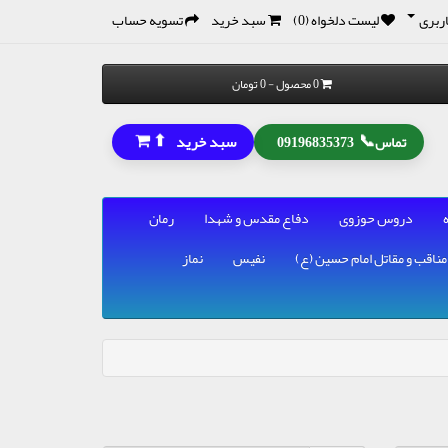
ربری
لیست دلخواه (0)
سبد خرید
تسویه حساب
0 محصول - 0 تومان
⬆
📞
سبد خرید
تماس
09196835373
دروس حوزوی
دفاع مقدس و شهدا
رمان
مناقب و مقاتل امام حسین (ع)
نفیس
نماز