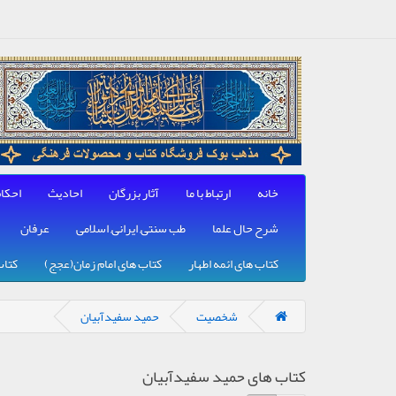
خانه
ارتباط با ما
آثار بزرگان
احادیث
احکا
شرح حال علما
طب سنتی, ایرانی, اسلامی
عرفان
کتاب های ائمه اطهار
کتاب های امام زمان(عجج)
کتاب
شخصیت
حمید سفیدآبیان
کتاب های حمید سفیدآبیان