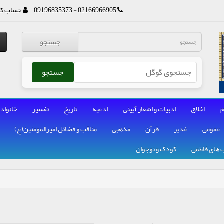
02166966905 - 09196835373
حساب کا
جستجو
جستجو
م
اخلاق
ادبیات و اشعار آیینی
ادعیه
تاریخ
تفسیر
خانواده
عمومی
غدیر
قرآن
مذهبی
مناقب و فضائل امیرالمومنین(ع)
 های فاطمی
کودک و نوجوان