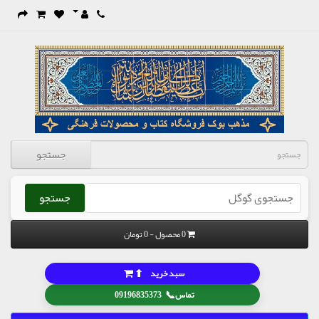
جستجو
جستجو
0 محصول - 0 تومان
⬆
سبد خرید
📞
تماس
09196835373