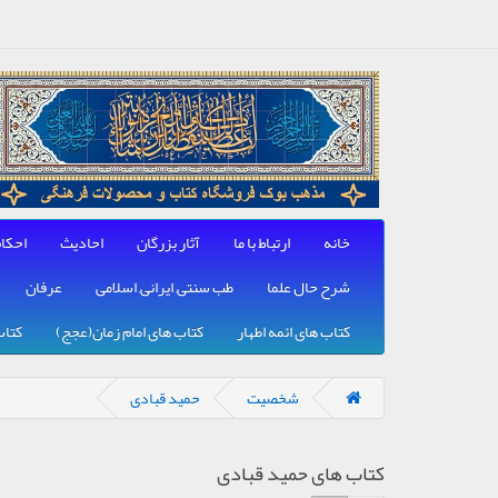
خانه
ارتباط با ما
آثار بزرگان
احادیث
احکا
شرح حال علما
طب سنتی, ایرانی, اسلامی
عرفان
کتاب های ائمه اطهار
کتاب های امام زمان(عجج)
کتاب
شخصیت
حمید قبادی
کتاب های حمید قبادی