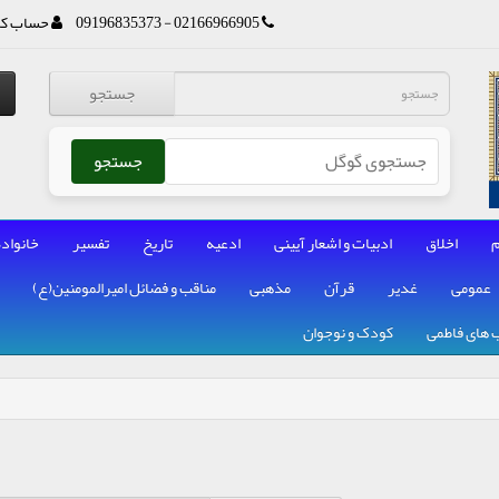
02166966905 - 09196835373
حساب کا
جستجو
جستجو
م
اخلاق
ادبیات و اشعار آیینی
ادعیه
تاریخ
تفسیر
خانواده
عمومی
غدیر
قرآن
مذهبی
مناقب و فضائل امیرالمومنین(ع)
 های فاطمی
کودک و نوجوان