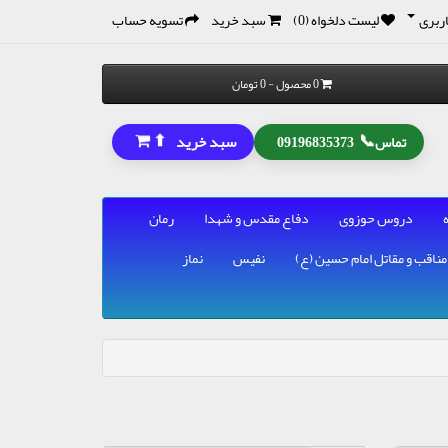
ربری
لیست دلخواه (0)
سبد خرید
تسویه حساب
0 محصول - 0 تومان
⬆
📞
سبد خرید
تماس
09196835373
دروس حوزوی
دفاع مقدس و شهدا
رمان
مناقب و مقاتل امام حسین (ع)
نفیس
نماز