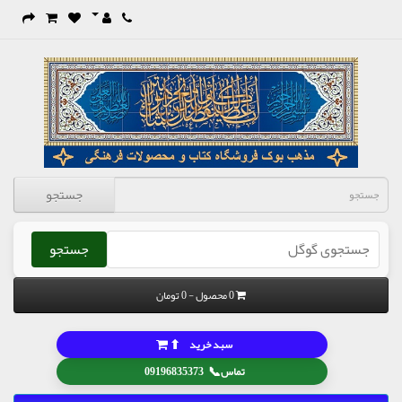
جستجو
جستجو
0 محصول - 0 تومان
⬆
سبد خرید
📞
تماس
09196835373