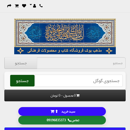
جستجو
جستجو
0 محصول - 0 تومان
⬆
سبد خرید
📞
تماس
09196835373