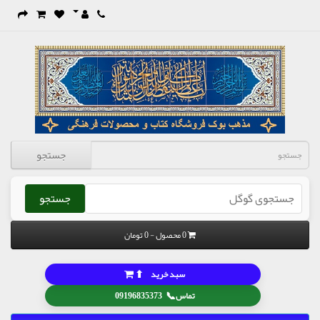
جستجو
جستجو
0 محصول - 0 تومان
⬆
سبد خرید
📞
تماس
09196835373