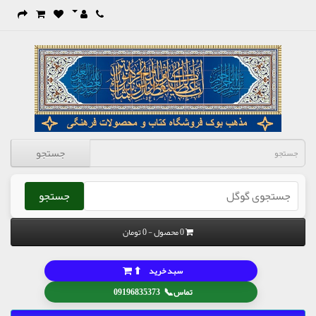
جستجو
جستجو
0 محصول - 0 تومان
⬆
سبد خرید
📞
تماس
09196835373