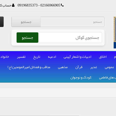
02166966905 - 09196835373
حساب کا
جستجو
جستجو
م
اخلاق
ادبیات و اشعار آیینی
ادعیه
تاریخ
تفسیر
خانواده
عمومی
غدیر
قرآن
مذهبی
مناقب و فضائل امیرالمومنین(ع)
 های فاطمی
کودک و نوجوان