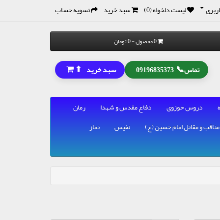
ربری
لیست دلخواه (0)
سبد خرید
تسویه حساب
0 محصول - 0 تومان
⬆
📞
سبد خرید
تماس
09196835373
دروس حوزوی
دفاع مقدس و شهدا
رمان
مناقب و مقاتل امام حسین (ع)
نفیس
نماز