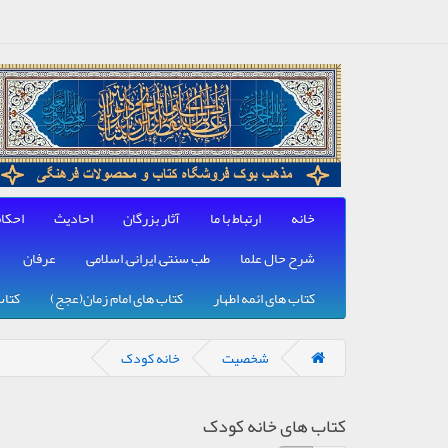
خانه
ارتباط با ما
آثار بزرگان
احادیث
احکا
شرح حال علما
طب سنتی, ایرانی, اسلامی
عرفان
کتاب های ائمه اطهار
کتاب های امام زمان(عجج)
کتاب
شخصیت
خانه کودک
کتاب های خانه کودک