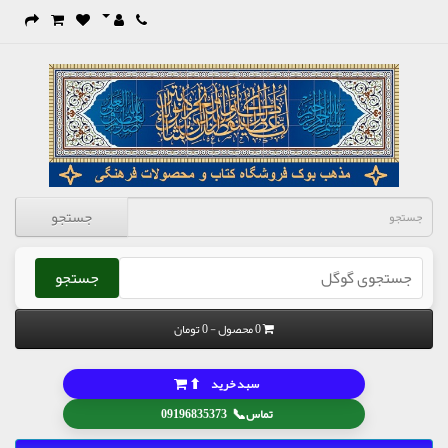
جستجو
جستجو
0 محصول - 0 تومان
⬆
سبد خرید
📞
تماس
09196835373