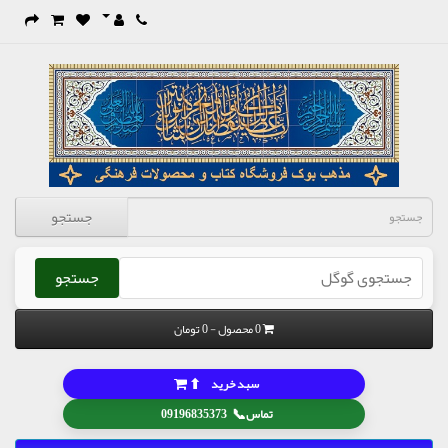
جستجو
جستجو
0 محصول - 0 تومان
⬆
سبد خرید
📞
تماس
09196835373