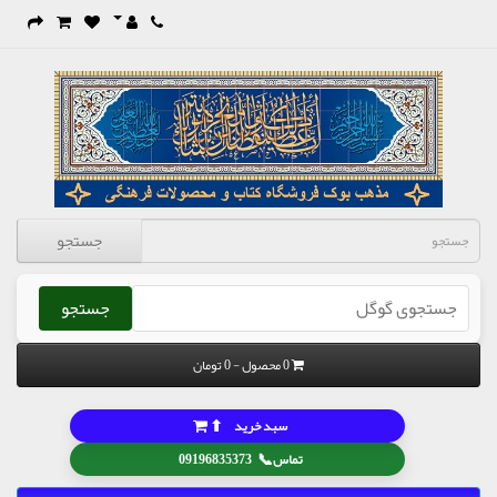
جستجو
جستجو
0 محصول - 0 تومان
⬆
سبد خرید
📞
تماس
09196835373