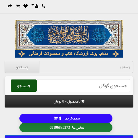
جستجو
جستجو
0 محصول - 0 تومان
⬆
سبد خرید
📞
تماس
09196835373