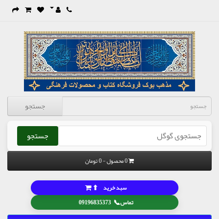
جستجو
جستجو
0 محصول - 0 تومان
⬆
سبد خرید
📞
تماس
09196835373