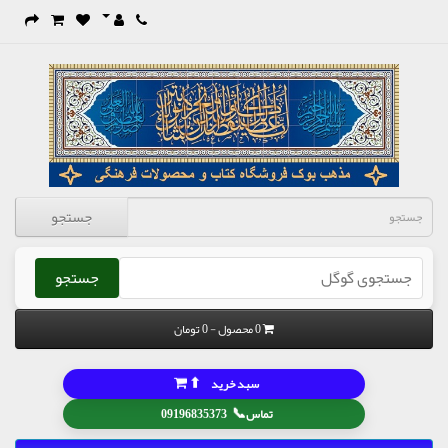
جستجو
جستجو
0 محصول - 0 تومان
⬆
سبد خرید
📞
تماس
09196835373