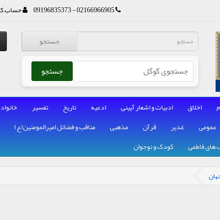
02166966905 - 09196835373
حساب کا
جستجو
جستجو
م
اخلاق
ادبیات و اشعار آیینی
ادعیه
تاریخ
تفسیر
خانواده
عمومی
غدیر
قرآن
مذهبی
مناقب و فضائل امیرالمومنین(ع)
 های فاطمی
کودک و نوجوان
هان