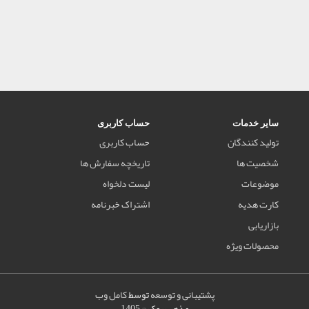
سایر خدمات
حساب کاربری
تولید کنندگان
حساب کاربری
شخصیت ها
تاریخچه سفارش ها
موضوعات
لیست دلخواه
کارت هدیه
اشتراک خبرنامه
بازاریابی
محصولات ویژه
پشتیبانی و توسعه
توسط
کامل وب
مذهب بوک © 1405