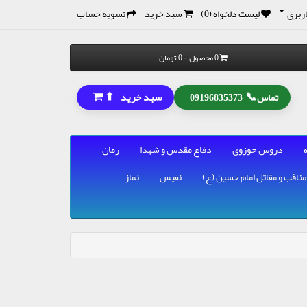
ربری
لیست دلخواه (0)
سبد خرید
تسویه حساب
0 محصول - 0 تومان
⬆
📞
سبد خرید
تماس
09196835373
دروس حوزوی
دفاع مقدس و شهدا
رمان
مناقب و مقاتل امام حسین (ع)
نفیس
نماز