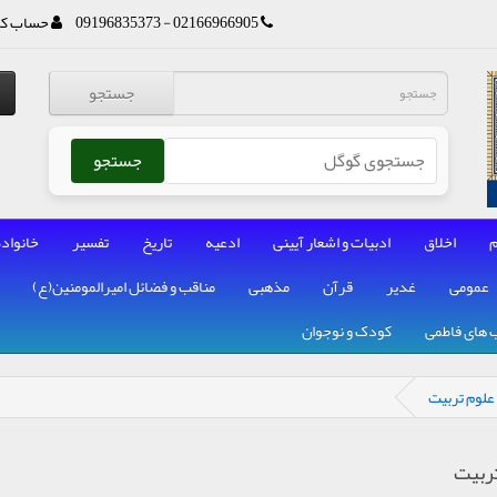
02166966905 - 09196835373
حساب کا
جستجو
جستجو
م
اخلاق
ادبیات و اشعار آیینی
ادعیه
تاریخ
تفسیر
خانواده
عمومی
غدیر
قرآن
مذهبی
مناقب و فضائل امیرالمومنین(ع)
 های فاطمی
کودک و نوجوان
علوم تربیت
تربیت