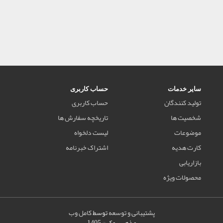
سایر خدمات
حساب کاربری
تولید کنندگان
حساب کاربری
شخصیت ها
تاریخچه سفارش ها
موضوعات
لیست دلخواه
کارت هدیه
اشتراک خبرنامه
بازاریابی
محصولات ویژه
پشتیبانی و توسعه
توسط
کامل وب
مذهب بوک © 1405