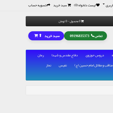
ربری
لیست دلخواه (0)
سبد خرید
تسویه حساب
0 محصول - 0 تومان
⬆
📞
سبد خرید
تماس
09196835373
دروس حوزوی
دفاع مقدس و شهدا
رمان
مناقب و مقاتل امام حسین (ع)
نفیس
نماز