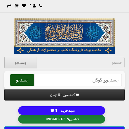
جستجو
جستجو
0 محصول - 0 تومان
⬆
سبد خرید
📞
تماس
09196835373